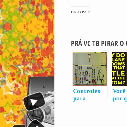
CURTIR ISSO:
PRÁ VC TB PIRAR O
Controles
Você
para
por 
Homem e
janel
Mulher
aviã
um f