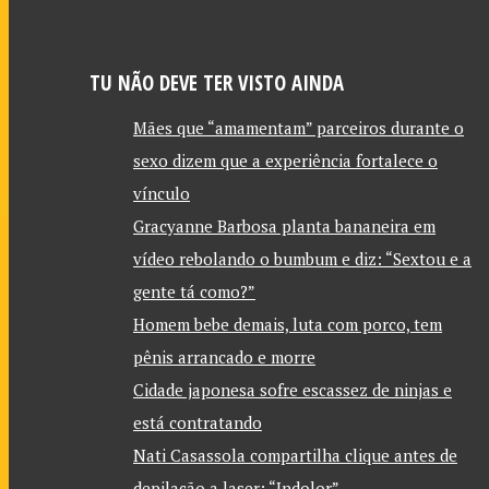
TU NÃO DEVE TER VISTO AINDA
Mães que “amamentam” parceiros durante o
sexo dizem que a experiência fortalece o
vínculo
Gracyanne Barbosa planta bananeira em
vídeo rebolando o bumbum e diz: “Sextou e a
gente tá como?”
Homem bebe demais, luta com porco, tem
pênis arrancado e morre
Cidade japonesa sofre escassez de ninjas e
está contratando
Nati Casassola compartilha clique antes de
depilação a laser: “Indolor”