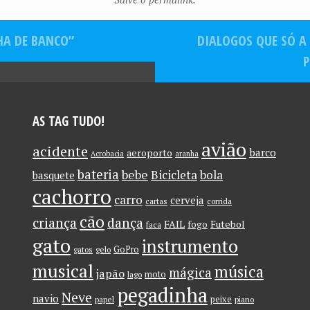
la?
HA DE BANCO”
DIALOGOS QUE SÓ A
AS TAG TUDO!
avião
acidente
barco
aeroporto
Acrobacia
aranha
bateria
bebe
Bicicleta
bola
basquete
cachorro
carro
cerveja
cartas
corrida
cão
criança
dança
FAIL
Futebol
fogo
faca
gato
instrumento
GoPro
gatos
gelo
musical
música
mágica
japão
moto
lago
pegadinha
Neve
navio
peixe
papel
piano