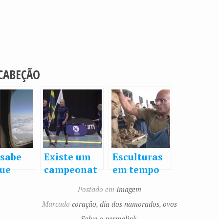
 CABEÇÃO
 sabe
Existe um
Esculturas
que
campeonat
em tempo
as de
o para pular
real
Postado em
Imagem
o tem
cordas!!!
Marcado
coração
,
dia dos namorados
,
ovos
uro na
Salve o permalink.