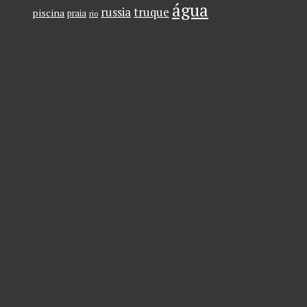
água
russia
truque
piscina
praia
rio