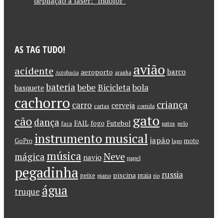
depilação a laser: “Indolor”
AS TAG TUDO!
avião
acidente
barco
aeroporto
Acrobacia
aranha
bateria
bebe
Bicicleta
bola
basquete
cachorro
criança
carro
cerveja
cartas
corrida
gato
cão
dança
FAIL
Futebol
fogo
faca
gatos
gelo
instrumento musical
japão
GoPro
moto
lago
música
Neve
mágica
navio
papel
pegadinha
russia
piscina
peixe
praia
piano
rio
água
truque