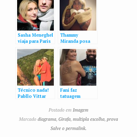
Sasha Meneghel
Thammy
viaja para Paris
Miranda posa
com o
sem camisa e
namorado,
com gorro de
Bruno
bichinho:
Montaleone
“Protegendo do
frio”
Técnico nada!
Fani faz
Pabllo Vittar
tatuagem
sobre beijo em
gigante nas
Diplo: “Melhor
costas com
Postado em
Imagem
da minha vida”
texto escrito
Marcado
diagrama
,
Girafa
,
multipla escolha
,
prova
por ela: ‘O
deslumbre
Salve o permalink.
passa’