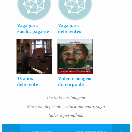
Vaga para
Vaga para
zumbi: paga-se
deficientes
mal
15 anos,
Video e imagem
deficiente
do corpo de
visual, mas
Osama Bin Laden
ótimo pianista
morto
Postado em
Imagem
Marcado
deficiente
,
estacionamento
,
vaga
Salve o permalink.