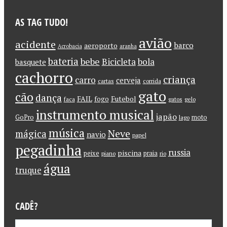
AS TAG TUDO!
avião
acidente
barco
aeroporto
Acrobacia
aranha
bateria
bebe
Bicicleta
bola
basquete
cachorro
criança
carro
cerveja
cartas
corrida
gato
cão
dança
FAIL
Futebol
fogo
faca
gatos
gelo
instrumento musical
japão
GoPro
moto
lago
música
Neve
mágica
navio
papel
pegadinha
russia
piscina
peixe
praia
piano
rio
água
truque
CADÊ?