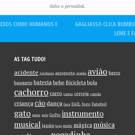
o de US$ 19
casa de
Salve o permalink.
ões e
milhões em
praia por
rtura
Manhattan
R$57,2
EXOS COMO HUMANOS E
GAGLIASSO CLICA BUMBU
 4
milhões
ões em
LEME E 
AS TAG TUDO!
avião
acidente
barco
aeroporto
Acrobacia
aranha
bateria
bebe
Bicicleta
bola
basquete
cachorro
carro
cerveja
cartas
corrida
cão
criança
dança
FAIL
Futebol
fogo
faca
gato
instrumento
GoPro
gatos
gelo
musical
música
mágica
japão
moto
lago
pegadinha