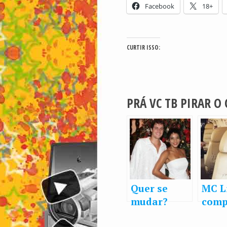
Facebook
18+
CURTIR ISSO:
PRÁ VC TB PIRAR O
Quer se
MC L
mudar?
comp
Jennifer
jatin