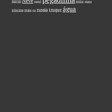
Neve
navio
peixe
papel
piano
água
russia
truque
piscina
praia
rio