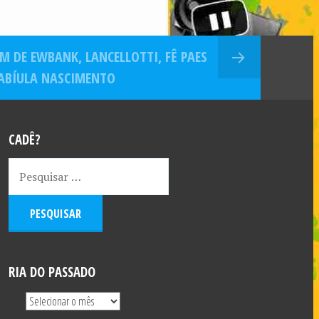
M DE EWBANK, LANCELLOTTI, FÊ PAES
FABÍULA NASCIMENTO
CADÊ?
RIA DO PASSADO