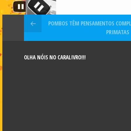
Lopez
R$ 6
coloca sua
milh
cobertura à
cobe
POMBOS TÊM PENSAMENTOS COMPL
venda por $
de R$
27 milhões
milh
PRIMATAS
SP
OLHA NÓIS NO CARALIVRO!!!