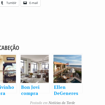
Tumblr
E-mail
 CABEÇÃO
ivinho
Bon Jovi
Ellen
ra
compra
DeGeneres
ho de
apartament
compra
Postado em
Notícias da Tarde