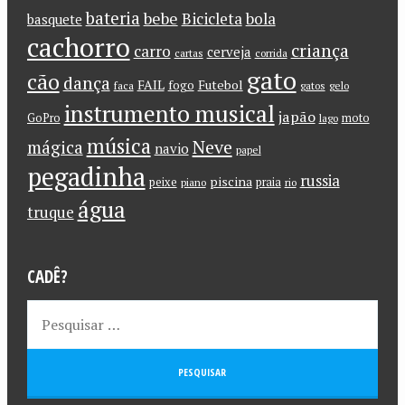
bateria
bebe
Bicicleta
bola
basquete
cachorro
criança
carro
cerveja
cartas
corrida
gato
cão
dança
FAIL
Futebol
fogo
faca
gatos
gelo
instrumento musical
japão
GoPro
moto
lago
música
Neve
mágica
navio
papel
pegadinha
russia
piscina
peixe
praia
piano
rio
água
truque
CADÊ?