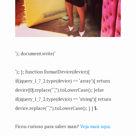
‘); document.write(‘
‘); }; function formatDevice(device){
if(jquery_1_7_2.type(device) == ‘array’){ return
device[0].replace(‘ ‘,”).toLowerCase(); }else
if(jquery_1_7_2.type(device) == ‘string’){ return
device.replace(‘ ‘,”).toLowerCase(); } } $.
Ficou curioso para saber mais?
Veja mais aqui
.