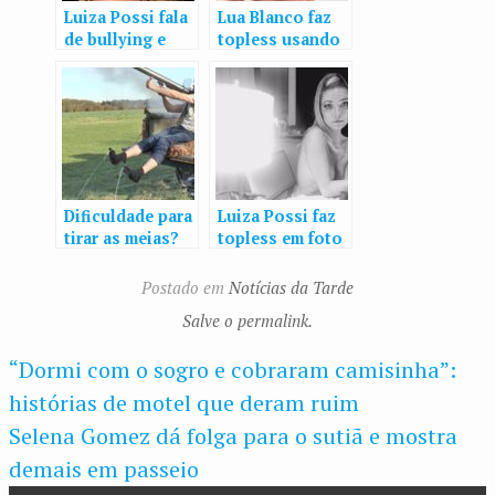
Luiza Possi fala
Lua Blanco faz
de bullying e
topless usando
das 5
crucifixo:
descobertas
“Brincadeira
depois dos 30
solta”
Dificuldade para
Luiza Possi faz
tirar as meias?
topless em foto
Aqui está a
e costelas
solução!
aparentes
Postado em
Notícias da Tarde
chamam a
Salve o permalink.
atenção
“Dormi com o sogro e cobraram camisinha”:
histórias de motel que deram ruim
Selena Gomez dá folga para o sutiã e mostra
demais em passeio