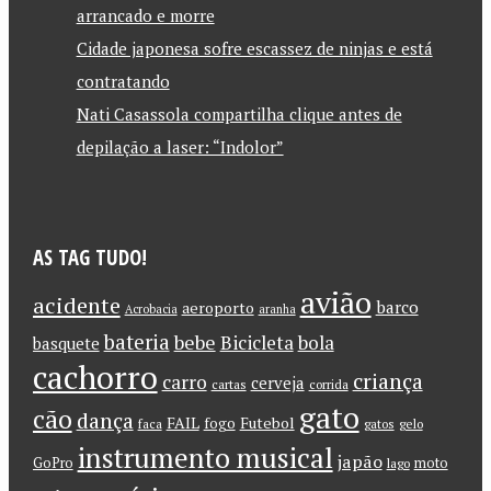
arrancado e morre
Cidade japonesa sofre escassez de ninjas e está
contratando
Nati Casassola compartilha clique antes de
depilação a laser: “Indolor”
AS TAG TUDO!
avião
acidente
barco
aeroporto
Acrobacia
aranha
bateria
bebe
Bicicleta
bola
basquete
cachorro
criança
carro
cerveja
cartas
corrida
gato
cão
dança
FAIL
Futebol
fogo
faca
gatos
gelo
instrumento musical
japão
GoPro
moto
lago