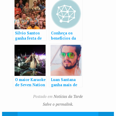
Silvio Santos
Conheça os
ganha festa de
benefícios da
pijama para
vinhoterapia
comemorar 87
para os pets
anos
O maior Karaoke
Luan Santana
de Seven Nation
ganha mais de
Army cantado
250 mil likes ao
por 15 mil e
posar sem
Postado em
Notícias da Tarde
tocado por mil
camisa
Salve o permalink.
do mundo