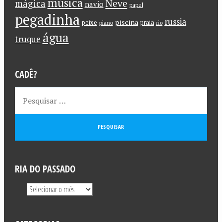
música
Neve
mágica
navio
papel
pegadinha
russia
piscina
peixe
praia
piano
rio
água
truque
CADÊ?
RIA DO PASSADO