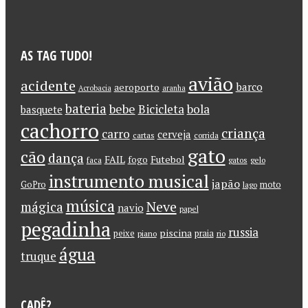
AS TAG TUDO!
avião
acidente
barco
aeroporto
Acrobacia
aranha
bateria
bebe
Bicicleta
bola
basquete
cachorro
criança
carro
cerveja
cartas
corrida
gato
cão
dança
FAIL
Futebol
fogo
faca
gatos
gelo
instrumento musical
japão
GoPro
moto
lago
música
Neve
mágica
navio
papel
pegadinha
russia
piscina
peixe
praia
piano
rio
água
truque
CADÊ?