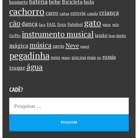
bateria
bebe
Bicicleta
bola
basquete
cachorro
criança
carro
cerveja
cartas
corrida
gato
cão
dança
FAIL
Futebol
fogo
faca
gatos
gelo
instrumento musical
japão
GoPro
moto
lago
música
Neve
mágica
navio
papel
pegadinha
russia
piscina
peixe
praia
piano
rio
água
truque
CADÊ?