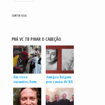
CURTIR ISSO:
PRÁ VC TB PIRAR O CABEÇÃO
Em voos
Amigos brigam
rasantes, bem-
por causa de R$
te-vi controlava
15 em conta de
fumantes em bar
bar e morrem
no Catete
após um atirar
no outro na