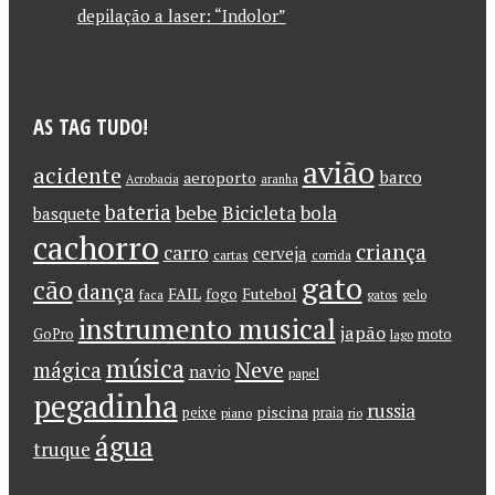
depilação a laser: “Indolor”
AS TAG TUDO!
avião
acidente
barco
aeroporto
Acrobacia
aranha
bateria
bebe
Bicicleta
bola
basquete
cachorro
criança
carro
cerveja
cartas
corrida
gato
cão
dança
FAIL
Futebol
fogo
faca
gatos
gelo
instrumento musical
japão
GoPro
moto
lago
música
Neve
mágica
navio
papel
pegadinha
russia
piscina
peixe
praia
piano
rio
água
truque