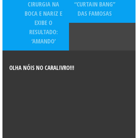
CIRURGIA NA
“CURTAIN BANG”
BOCA E NARIZ E
DAS FAMOSAS
EXIBE O
RESULTADO:
‘AMANDO’
OLHA NÓIS NO CARALIVRO!!!