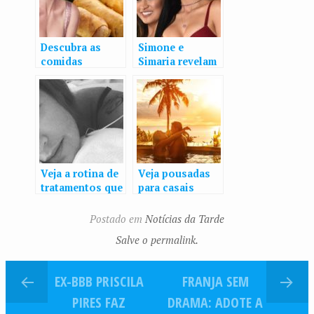
Descubra as
Simone e
comidas
Simaria revelam
preferidas das
lingerie da
celebridades
virada e que
peça usam para
seduzir
Veja a rotina de
Veja pousadas
tratamentos que
para casais
Luana Piovani
liberais que
segue para
querem curtir
Postado em
Notícias da Tarde
turbinar o
swing no Brasil
Salve o permalink.
bumbum
EX-BBB PRISCILA
FRANJA SEM
PIRES FAZ
DRAMA: ADOTE A