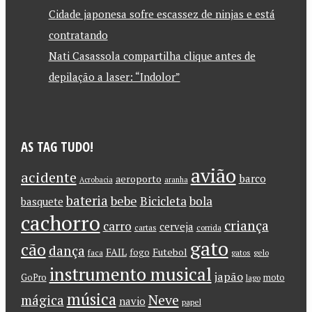
Cidade japonesa sofre escassez de ninjas e está
contratando
Nati Casassola compartilha clique antes de
depilação a laser: “Indolor”
AS TAG TUDO!
avião
acidente
barco
aeroporto
Acrobacia
aranha
bateria
bebe
Bicicleta
bola
basquete
cachorro
criança
carro
cerveja
cartas
corrida
gato
cão
dança
FAIL
Futebol
fogo
faca
gatos
gelo
instrumento musical
japão
GoPro
moto
lago
música
Neve
mágica
navio
papel