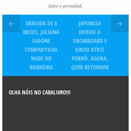
clique na praia
Salve o permalink.
GRÁVIDA DE 8
JAPONESA
MESES, JULIANA
DEIXOU O
DIDONE
SNOWBOARD E
COMPARTILHA
VIROU ATRIZ
NUDE EM
PORNÔ. AGORA,
BANHEIRA
QUER RETORNAR
OLHA NÓIS NO CARALIVRO!!!