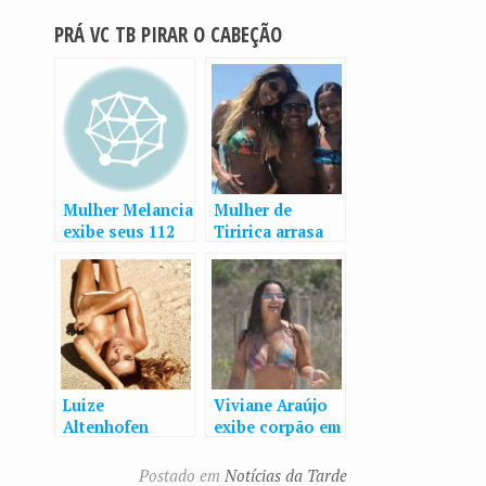
PRÁ VC TB PIRAR O CABEÇÃO
Mulher Melancia
Mulher de
exibe seus 112
Tiririca arrasa
cm de bumbum
de biquíni em
durante dia de
dia de praia com
praia no Rio
o deputado no
Ceará
Luize
Viviane Araújo
Altenhofen
exibe corpão em
aparece linda e
dia de praia no
poderosa em
Rio
Postado em
Notícias da Tarde