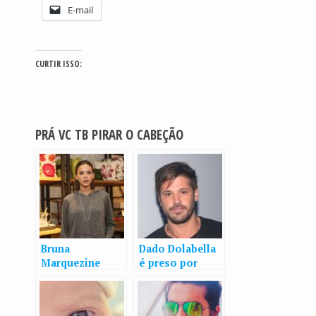
E-mail
CURTIR ISSO:
PRÁ VC TB PIRAR O CABEÇÃO
Bruna
Dado Dolabella
Marquezine
é preso por
ignora o frio e
dever R$ 196 mil
mostra as
de pensão
pernas em São