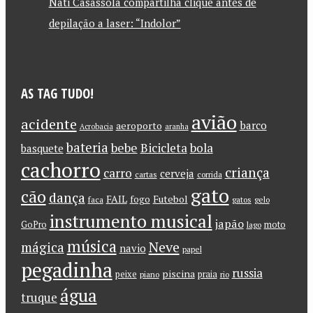
Nati Casassola compartilha clique antes de
depilação a laser: “Indolor”
AS TAG TUDO!
avião
acidente
barco
aeroporto
Acrobacia
aranha
bateria
bebe
Bicicleta
bola
basquete
cachorro
criança
carro
cerveja
cartas
corrida
gato
cão
dança
FAIL
Futebol
fogo
faca
gatos
gelo
instrumento musical
japão
GoPro
moto
lago
música
Neve
mágica
navio
papel
pegadinha
russia
piscina
peixe
praia
piano
rio
água
truque