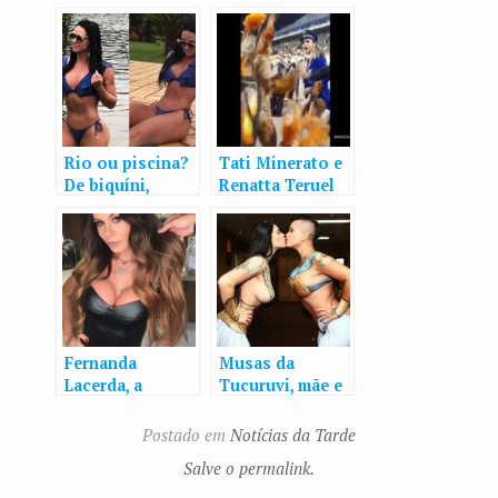
Rio ou piscina?
Tati Minerato e
De biquíni,
Renatta Teruel
Graciele Lacerda
brigam e se
mostra corpão
empurram em
na web
ensaio técnico
da Gaviões da
Fiel; veja vídeo
Fernanda
Musas da
Lacerda, a
Tucuruvi, mãe e
Mendigata,
filha saem só de
abandona os
tapa-sexo e
Postado em
Notícias da Tarde
dreads e muda o
prometem
Salve o permalink.
visual
ensaio nuas