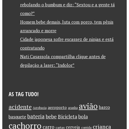
rebolando o bumbum e diz: “Sextou e a gente tá
como?”
Homem bebe demais, luta com porco, tem pênis
arrancado e morre
Cidade japonesa sofre escassez de ninjas e está
contratando
Nati Casassola compartilha clique antes de
depilação a laser: “Indolor”
AS TAG TUDO!
avião
acidente
barco
aeroporto
Acrobacia
aranha
bateria
bebe
Bicicleta
bola
basquete
cachorro
criança
carro
cerveja
cartas
corrida