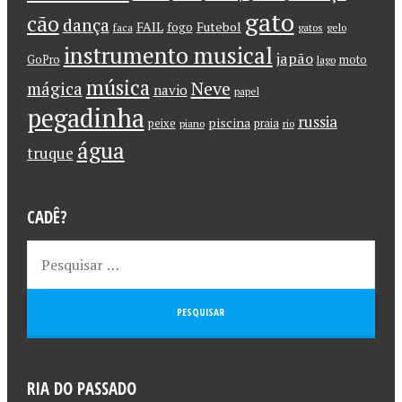
gato
cão
dança
FAIL
Futebol
fogo
faca
gatos
gelo
instrumento musical
japão
GoPro
moto
lago
música
Neve
mágica
navio
papel
pegadinha
russia
piscina
peixe
praia
piano
rio
água
truque
CADÊ?
RIA DO PASSADO