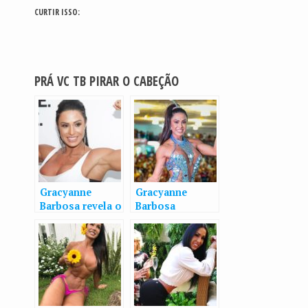
CURTIR ISSO:
PRÁ VC TB PIRAR O CABEÇÃO
Gracyanne
Gracyanne
Barbosa revela o
Barbosa
lugar mais
impressiona
estranho onde já
seguidores com
fez sexo
foto do
bumbum: “que
abundância”