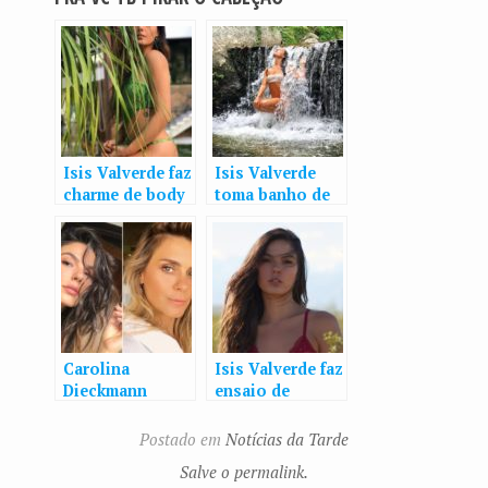
Isis Valverde faz
Isis Valverde
charme de body
toma banho de
por trás da
cachoeira:
planta
“Sendo parte de
um todo!”
Carolina
Isis Valverde faz
Dieckmann
ensaio de
conta que não
lingerie na
vai conseguir ir
Argentina
Postado em
Notícias da Tarde
ao casamento de
Salve o permalink.
Isis Valverde: