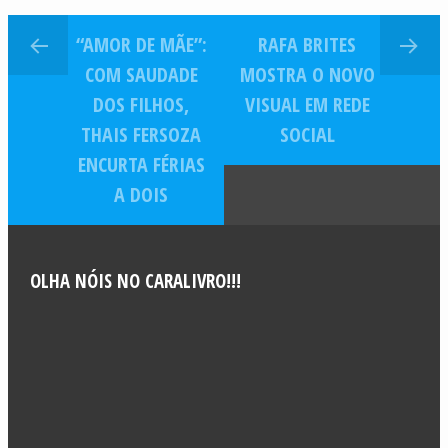
“Arrasada”
“AMOR DE MÃE”:
RAFA BRITES
COM SAUDADE
MOSTRA O NOVO
DOS FILHOS,
VISUAL EM REDE
THAIS FERSOZA
SOCIAL
ENCURTA FÉRIAS
A DOIS
OLHA NÓIS NO CARALIVRO!!!