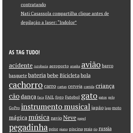
contratando
Nati Casassola compartilha clique antes de
depilação a laser: “Indolor”
AS TAG TUDO!
avião
acidente
barco
aeroporto
Acrobacia
aranha
bateria
bebe
Bicicleta
bola
basquete
cachorro
criança
carro
cerveja
cartas
corrida
gato
cão
dança
FAIL
Futebol
fogo
faca
gatos
gelo
instrumento musical
japão
GoPro
moto
lago
música
Neve
mágica
navio
papel
pegadinha
russia
piscina
peixe
praia
piano
rio