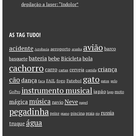
depilação a laser: “Indolor”
AS TAG TUDO!
avião
acidente
barco
aeroporto
Acrobacia
aranha
bateria
bebe
Bicicleta
bola
basquete
cachorro
criança
carro
cerveja
cartas
corrida
gato
cão
dança
FAIL
Futebol
fogo
faca
gatos
gelo
instrumento musical
japão
GoPro
moto
lago
música
Neve
mágica
navio
papel
pegadinha
russia
piscina
peixe
praia
piano
rio
água
truque