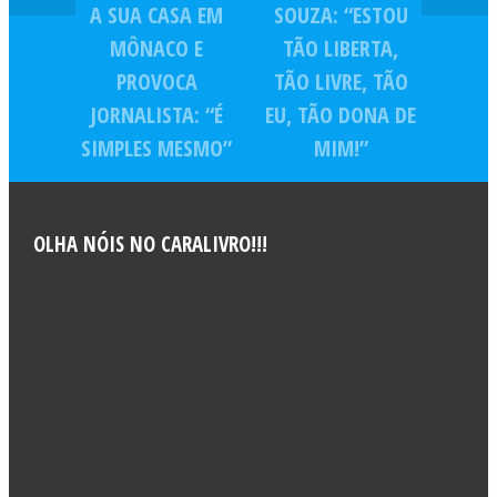
A SUA CASA EM
SOUZA: “ESTOU
MÔNACO E
TÃO LIBERTA,
PROVOCA
TÃO LIVRE, TÃO
JORNALISTA: “É
EU, TÃO DONA DE
SIMPLES MESMO”
MIM!”
OLHA NÓIS NO CARALIVRO!!!