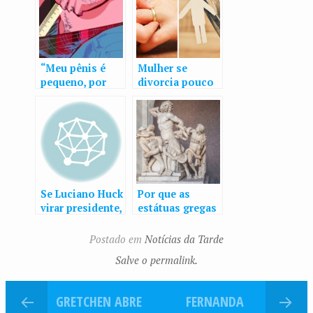
“Meu pênis é
Mulher se
pequeno, por
divorcia pouco
isso evito
depois de
contato com as
casamento por
mulheres”
hábito do
marido
Se Luciano Huck
Por que as
virar presidente,
estátuas gregas
quem assume os
e romanas têm
sábados da
pênis pequeno?
Postado em
Notícias da Tarde
Globo?
Salve o permalink.
GRETCHEN ABRE
FERNANDA