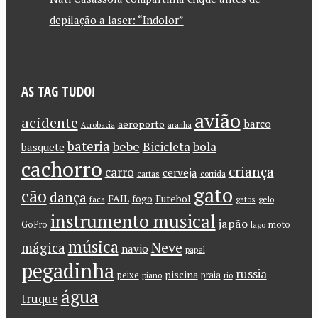
depilação a laser: “Indolor”
AS TAG TUDO!
avião
acidente
barco
aeroporto
Acrobacia
aranha
bateria
bebe
Bicicleta
bola
basquete
cachorro
criança
carro
cerveja
cartas
corrida
gato
cão
dança
FAIL
Futebol
fogo
faca
gatos
gelo
instrumento musical
japão
GoPro
moto
lago
música
Neve
mágica
navio
papel
pegadinha
russia
piscina
peixe
praia
piano
rio
água
truque