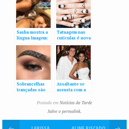
Sasha mostra a
Tatuagem nas
língua Imagem:
cutículas é nova
Reprodução/Ins
modinha do
tagram
Instagram. Você
usaria?
Sobrancelhas
Assaltante se
trançadas são
assusta com a
nova tendência
própria imagem
de beleza do
no espelho e
Postado em
Notícias da Tarde
Instagram
atira contra
Salve o permalink.
comparsa na
Bahia
LARISSA
ALINE RISCADO