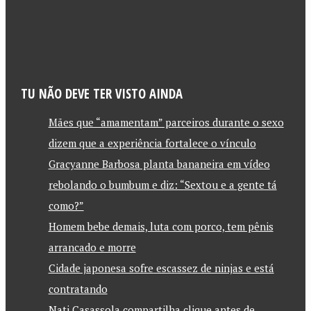
TU NÃO DEVE TER VISTO AINDA
Mães que “amamentam” parceiros durante o sexo
dizem que a experiência fortalece o vínculo
Gracyanne Barbosa planta bananeira em vídeo
rebolando o bumbum e diz: “Sextou e a gente tá
como?”
Homem bebe demais, luta com porco, tem pênis
arrancado e morre
Cidade japonesa sofre escassez de ninjas e está
contratando
Nati Casassola compartilha clique antes de