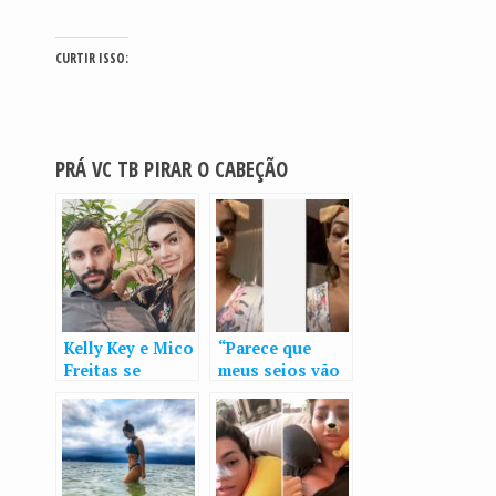
CURTIR ISSO:
PRÁ VC TB PIRAR O CABEÇÃO
Kelly Key e Mico
“Parece que
Freitas se
meus seios vão
reúnem em
explodir”, brinca
restaurante para
Kelly Key após
discutir sobre
cirurgias
frequência
amorosa