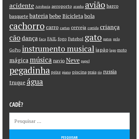
avião
acidente
barco
aeroporto
Acrobacia
aranha
bateria
bebe
Bicicleta
bola
basquete
cachorro
criança
carro
cerveja
cartas
corrida
gato
cão
dança
FAIL
Futebol
fogo
faca
gatos
gelo
instrumento musical
japão
GoPro
moto
lago
música
Neve
mágica
navio
papel
pegadinha
russia
piscina
peixe
praia
piano
rio
água
truque
CADÊ?