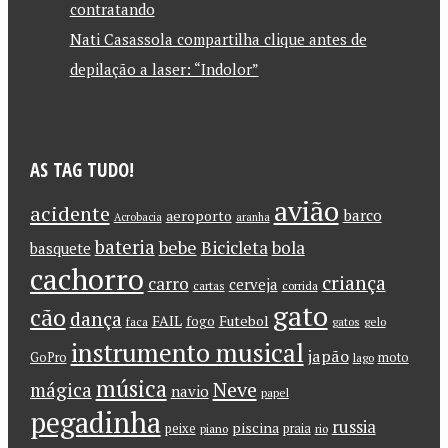
contratando
Nati Casassola compartilha clique antes de
depilação a laser: “Indolor”
AS TAG TUDO!
avião
acidente
barco
aeroporto
Acrobacia
aranha
bateria
bebe
Bicicleta
bola
basquete
cachorro
criança
carro
cerveja
cartas
corrida
gato
cão
dança
FAIL
Futebol
fogo
faca
gatos
gelo
instrumento musical
japão
GoPro
moto
lago
música
Neve
mágica
navio
papel
pegadinha
russia
piscina
peixe
praia
piano
rio