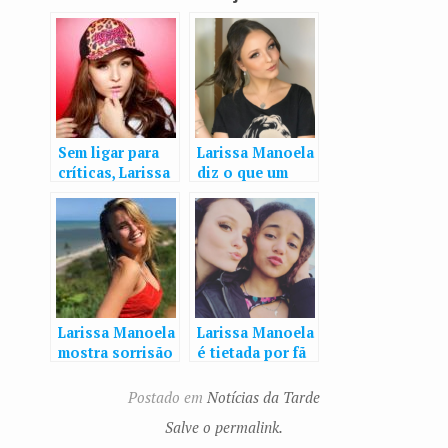
Sem ligar para
Larissa Manoela
críticas, Larissa
diz o que um
Manoela viaja
homem precisa
para Paris
ter para
vestida de
conquistá-la:
unicórnio
“Ser maduro”
Larissa Manoela
Larissa Manoela
mostra sorrisão
é tietada por fã
em clique
da República
Dominicana em
Postado em
Notícias da Tarde
Paris
Salve o permalink.