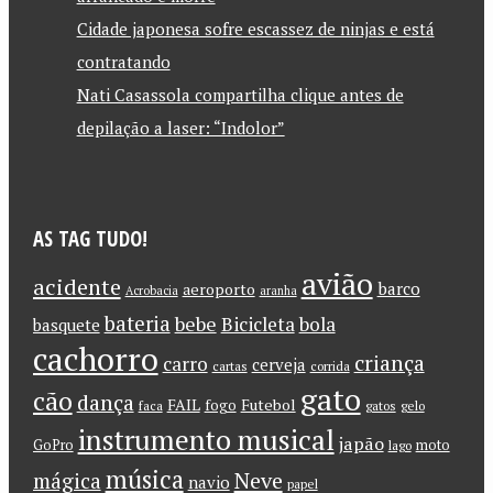
Cidade japonesa sofre escassez de ninjas e está
contratando
Nati Casassola compartilha clique antes de
depilação a laser: “Indolor”
AS TAG TUDO!
avião
acidente
barco
aeroporto
Acrobacia
aranha
bateria
bebe
Bicicleta
bola
basquete
cachorro
criança
carro
cerveja
cartas
corrida
gato
cão
dança
FAIL
Futebol
fogo
faca
gatos
gelo
instrumento musical
japão
GoPro
moto
lago
música
Neve
mágica
navio
papel