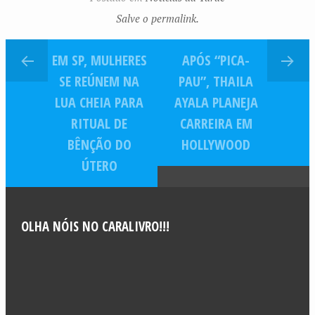
biquíni
Salve o permalink.
EM SP, MULHERES
APÓS “PICA-
SE REÚNEM NA
PAU”, THAILA
LUA CHEIA PARA
AYALA PLANEJA
RITUAL DE
CARREIRA EM
BÊNÇÃO DO
HOLLYWOOD
ÚTERO
OLHA NÓIS NO CARALIVRO!!!