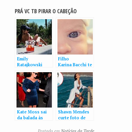
PRÁ VC TB PIRAR O CABEÇÃO
Emily
Filho
Ratajkowski
Karina Bacchi te
posa bem à
m mais de 140
vontade à beira
mil seguidores
da piscina
em rede social
Kate Moss sai
Shawn Mendes
da balada às
curte foto de
2AM de óculos
Bruna
de sol
Marquezine de
Postado em
Notícias da Tarde