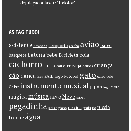
depilação a laser: “Indolor”
AS TAG TUDO!
avião
acidente
barco
aeroporto
Acrobacia
aranha
bateria
bebe
Bicicleta
bola
basquete
cachorro
criança
carro
cerveja
cartas
corrida
gato
cão
dança
FAIL
Futebol
fogo
faca
gatos
gelo
instrumento musical
japão
GoPro
moto
lago
música
Neve
mágica
navio
papel
pegadinha
russia
piscina
peixe
praia
piano
rio
água
truque