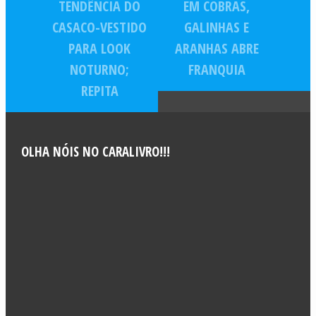
TENDÊNCIA DO
EM COBRAS,
CASACO-VESTIDO
GALINHAS E
PARA LOOK
ARANHAS ABRE
NOTURNO;
FRANQUIA
REPITA
OLHA NÓIS NO CARALIVRO!!!