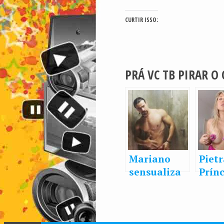
CURTIR ISSO:
PRÁ VC TB PIRAR O
Mariano
Pietr
sensualiza
Prín
ao tomar
sens
ducha
em c
impe