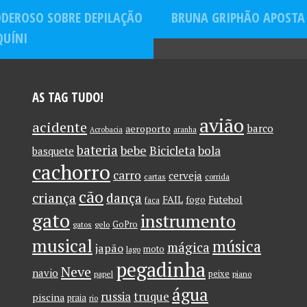
ODEROSO SOBRE DEPILAÇÃO
BRUNA GRIPHÃO APOSTA 
bumbum
na mão
QUÍNI
AS TAG TUDO!
avião
acidente
barco
aeroporto
Acrobacia
aranha
bateria
bebe
Bicicleta
bola
basquete
cachorro
carro
cerveja
cartas
corrida
cão
criança
dança
FAIL
Futebol
fogo
faca
gato
instrumento
GoPro
gatos
gelo
musical
música
mágica
japão
moto
lago
pegadinha
Neve
navio
peixe
papel
piano
água
russia
truque
piscina
praia
rio