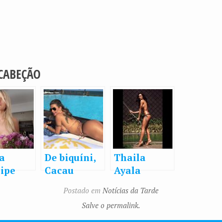
 CABEÇÃO
a
De biquíni,
Thaila
cipe
Cacau
Ayala
ualiza
Colucci
sensualiza
Postado em
Notícias da Tarde
liques
sensualiza
de topless
Salve o permalink.
rdíveis
na web e
com
ostenta
mangueira