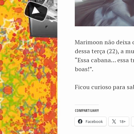
Marimoon não deixa d
dessa terça (22), a 
“Essa cabana… essa tr
boas!”.
Ficou curioso para s
COMPARTILHA!!!
Facebook
18+