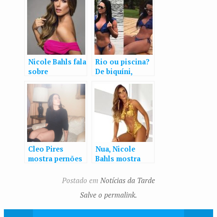
Nicole Bahls fala
Rio ou piscina?
sobre
De biquíni,
personagem
Graciele Lacerda
bíblico em ‘A
mostra corpão
Paixão de Cristo’
na web
e quer fazer
novelas
Cleo Pires
Nua, Nicole
mostra pernões
Bahls mostra
e deixa parte da
corpão
calcinha à
“vestindo”
Postado em
Notícias da Tarde
mostra em
apenas fitas
Salve o permalink.
ensaio
adesivas
douradas