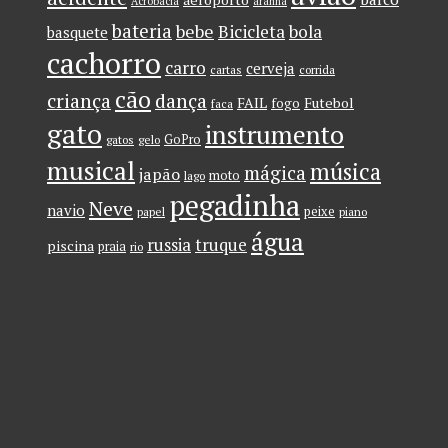
Acrobacia
aranha
bateria
bebe
Bicicleta
bola
basquete
cachorro
carro
cerveja
cartas
corrida
cão
criança
dança
FAIL
Futebol
fogo
faca
gato
instrumento
GoPro
gatos
gelo
musical
música
mágica
japão
moto
lago
pegadinha
Neve
navio
peixe
papel
piano
água
russia
truque
piscina
praia
rio