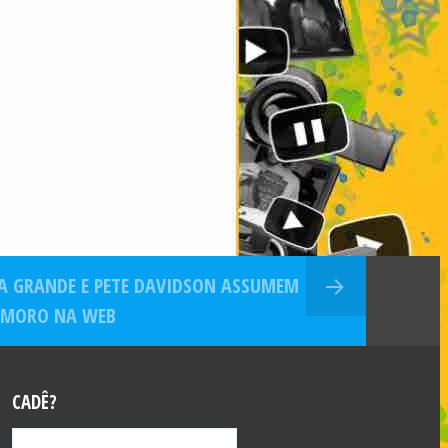
A GRANDE E PETE DAVIDSON ASSUMEM
MORO NA WEB
CADÊ?