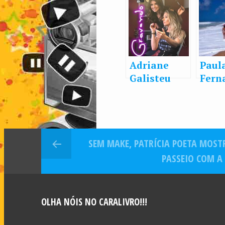
Adriane
Paul
Galisteu
Fern
revela
pass
talento
o na
secreto de
na pr
Paula
“Bo
SEM MAKE, PATRÍCIA POETA MOST
Fernandes:
assi
“Arrasa no
PASSEIO COM A
make”
OLHA NÓIS NO CARALIVRO!!!