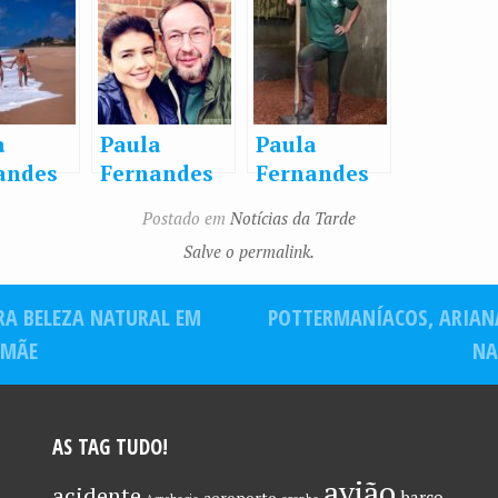
a
Paula
Paula
andes
Fernandes
Fernandes
eia com
curte
coloca a
Postado em
Notícias da Tarde
morado
Londres em
mão na
Salve o permalink.
aia:
viagem com
massa na
m
namorado:
fazenda
RA BELEZA NATURAL EM
POTTERMANÍACOS, ARIAN
m!”
“Fim de
semana
 MÃE
NA
especial”
AS TAG TUDO!
avião
acidente
barco
aeroporto