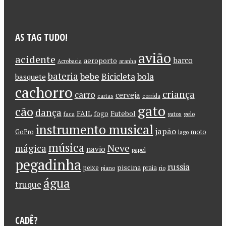
AS TAG TUDO!
avião
acidente
barco
aeroporto
Acrobacia
aranha
bateria
bebe
Bicicleta
bola
basquete
cachorro
criança
carro
cerveja
cartas
corrida
gato
cão
dança
FAIL
Futebol
fogo
faca
gatos
gelo
instrumento musical
japão
GoPro
moto
lago
música
Neve
mágica
navio
papel
pegadinha
russia
piscina
peixe
praia
piano
rio
água
truque
CADÊ?