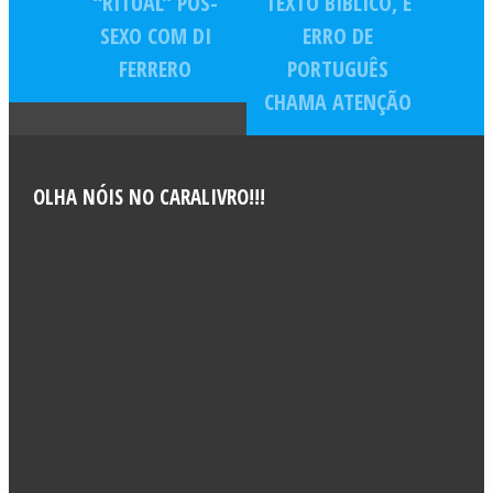
“RITUAL” PÓS-
TEXTO BÍBLICO, E
SEXO COM DI
ERRO DE
FERRERO
PORTUGUÊS
CHAMA ATENÇÃO
OLHA NÓIS NO CARALIVRO!!!