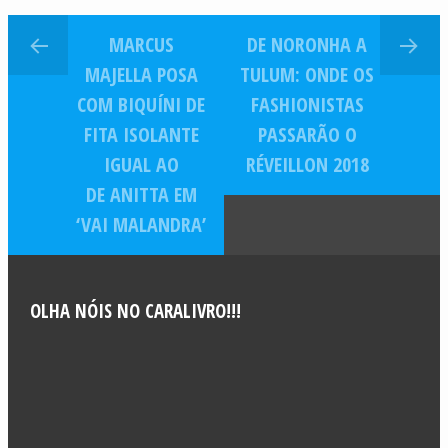
MARCUS
DE NORONHA A
MAJELLA POSA
TULUM: ONDE OS
COM BIQUÍNI DE
FASHIONISTAS
FITA ISOLANTE
PASSARÃO O
IGUAL AO
RÉVEILLON 2018
DE ANITTA EM
‘VAI MALANDRA’
OLHA NÓIS NO CARALIVRO!!!