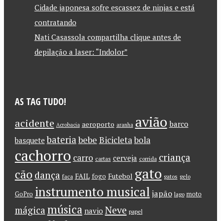
Cidade japonesa sofre escassez de ninjas e está
contratando
Nati Casassola compartilha clique antes de
depilação a laser: “Indolor”
AS TAG TUDO!
avião
acidente
barco
aeroporto
Acrobacia
aranha
bateria
bebe
Bicicleta
bola
basquete
cachorro
criança
carro
cerveja
cartas
corrida
gato
cão
dança
FAIL
Futebol
fogo
faca
gatos
gelo
instrumento musical
japão
GoPro
moto
lago
música
Neve
mágica
navio
papel