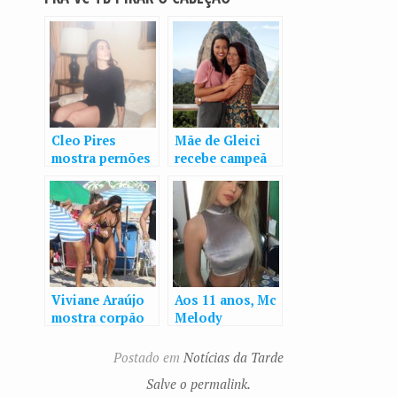
Cleo Pires
Mãe de Gleici
mostra pernões
recebe campeã
e deixa parte da
do BBB18 em
calcinha à
nova casa e
mostra em
passa fim de
ensaio
semana ao lado
dos filhos no
AC: ‘é um sonho’
Viviane Araújo
Aos 11 anos, Mc
mostra corpão
Melody
em forma ao
surpreende com
curtir feriado no
o novo visual
Postado em
Notícias da Tarde
Rio de Janeiro
Salve o permalink.