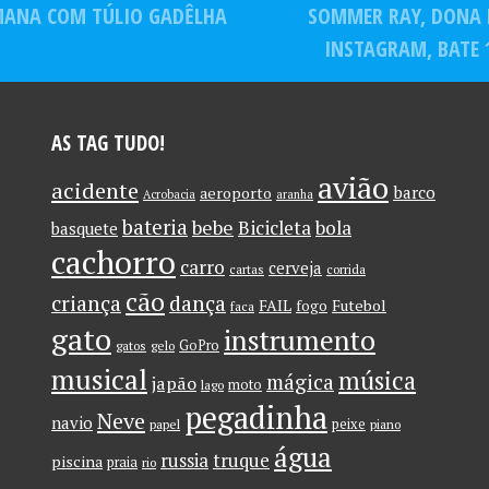
EMANA COM TÚLIO GADÊLHA
SOMMER RAY, DONA
ção
parte de um
uma
todo!”
personagem
INSTAGRAM, BATE 
”
AS TAG TUDO!
avião
acidente
barco
aeroporto
Acrobacia
aranha
bateria
bebe
Bicicleta
bola
basquete
cachorro
carro
cerveja
cartas
corrida
cão
criança
dança
FAIL
Futebol
fogo
faca
gato
instrumento
GoPro
gatos
gelo
musical
música
mágica
japão
moto
lago
pegadinha
Neve
navio
peixe
papel
piano
água
russia
truque
piscina
praia
rio