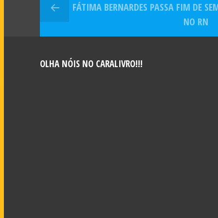
FÁTIMA BERNARDES PASSA FIM DE S
aten
NO RN
OLHA NÓIS NO CARALIVRO!!!