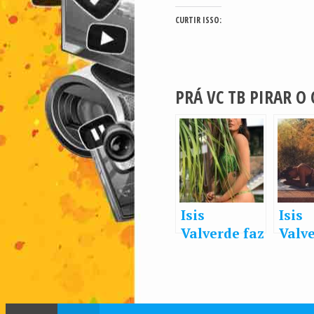
CURTIR ISSO:
PRÁ VC TB PIRAR O
Isis
Isis
Valverde faz
Valve
charme de
pose
body por
ioga
trás da
biquí
planta
cham