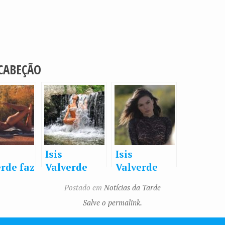
 CABEÇÃO
Isis
Isis
rde faz
Valverde
Valverde
 de
toma banho
posa de
Postado em
Notícias da Tarde
 de
de
lingerie e
Salve o permalink.
ni e
cachoeira:
diz: “É como
a a
“Sendo
interpretar