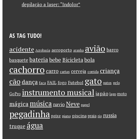
depilação a laser: “Indolor”
AS TAG TUDO!
avião
acidente
barco
aeroporto
Acrobacia
aranha
bateria
bebe
Bicicleta
bola
basquete
cachorro
criança
carro
cerveja
cartas
corrida
gato
cão
dança
FAIL
Futebol
fogo
faca
gatos
gelo
instrumento musical
japão
GoPro
moto
lago
música
Neve
mágica
navio
papel
pegadinha
russia
piscina
peixe
praia
piano
rio
água
truque