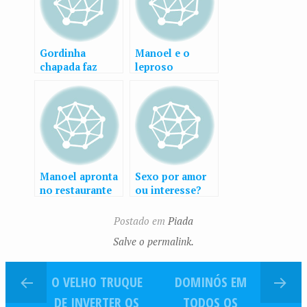
Gordinha
Manoel e o
chapada faz
leproso
merda na escada
rolante
Manoel apronta
Sexo por amor
no restaurante
ou interesse?
Postado em
Piada
Salve o permalink.
O VELHO TRUQUE
DOMINÓS EM
DE INVERTER OS
TODOS OS