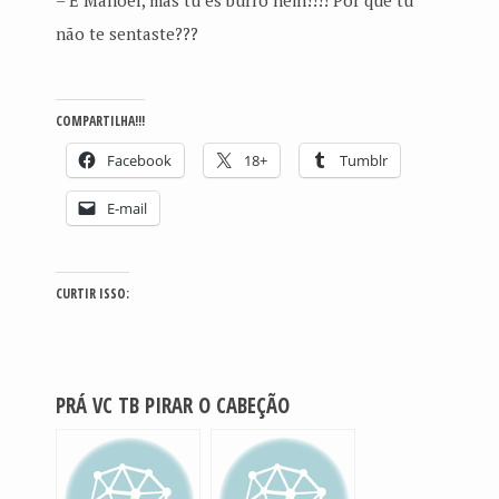
– Ê Manoel, mas tu és burro hein!!!! Por que tu
não te sentaste???
COMPARTILHA!!!
Facebook
18+
Tumblr
E-mail
CURTIR ISSO:
PRÁ VC TB PIRAR O CABEÇÃO