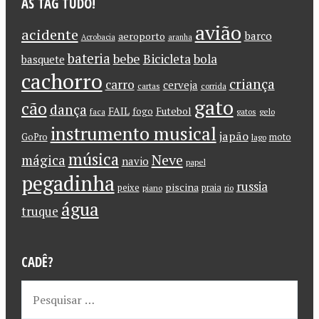
AS TAG TUDO!
avião
acidente
barco
aeroporto
Acrobacia
aranha
bateria
bebe
Bicicleta
bola
basquete
cachorro
criança
carro
cerveja
cartas
corrida
gato
cão
dança
FAIL
Futebol
fogo
faca
gatos
gelo
instrumento musical
japão
GoPro
moto
lago
música
Neve
mágica
navio
papel
pegadinha
russia
piscina
peixe
praia
piano
rio
água
truque
CADÊ?