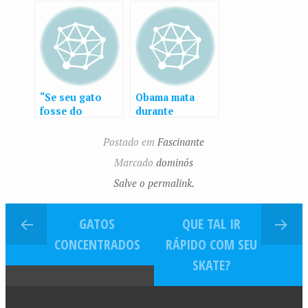
elasticidade em
mulher a suas
aula de ioga no
compras
Rio
“Se seu gato
Obama mata
fosse do
durante
tamanho de um
entrevista ao
leão, ele te
vivo
Postado em
Fascinante
devoraria”
Marcado
dominós
Salve o permalink.
GATOS
QUE TAL IR
CONCENTRADOS
RÁPIDO COM SEU
SKATE?