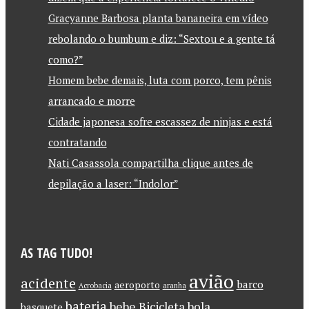
Gracyanne Barbosa planta bananeira em vídeo
rebolando o bumbum e diz: “Sextou e a gente tá
como?”
Homem bebe demais, luta com porco, tem pênis
arrancado e morre
Cidade japonesa sofre escassez de ninjas e está
contratando
Nati Casassola compartilha clique antes de
depilação a laser: “Indolor”
AS TAG TUDO!
avião
acidente
barco
aeroporto
Acrobacia
aranha
bateria
bebe
Bicicleta
bola
basquete