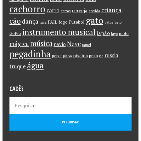
cachorro
criança
carro
cerveja
cartas
corrida
gato
cão
dança
FAIL
Futebol
fogo
faca
gatos
gelo
instrumento musical
japão
GoPro
moto
lago
música
Neve
mágica
navio
papel
pegadinha
russia
piscina
peixe
praia
piano
rio
água
truque
CADÊ?