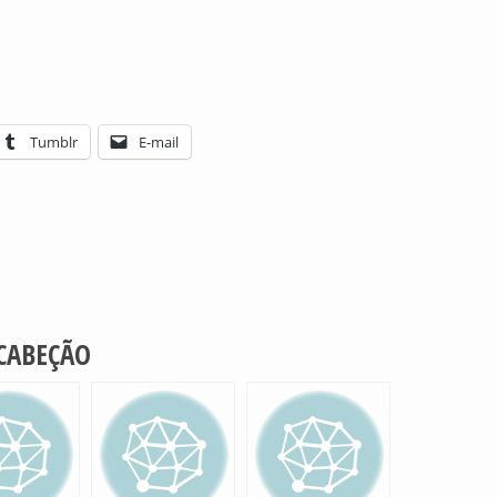
Tumblr
E-mail
 CABEÇÃO