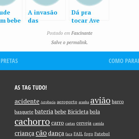
Jude
A invasão
Dá pra
um bebe
das
tocar Ave
ano no
aranhas!!!
Maria numa
Postado em
Fascinante
or
serra de
Salve o permalink.
o
cortar?
omatio
 PRETAS
COMO PARAR
AS TAG TUDO!
avião
acidente
barco
aeroporto
Acrobacia
aranha
bateria
bebe
Bicicleta
bola
basquete
cachorro
carro
cerveja
cartas
corrida
cão
criança
dança
FAIL
Futebol
fogo
faca