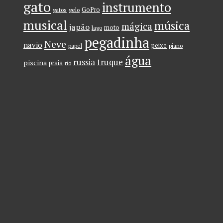
gato
instrumento
GoPro
gatos
gelo
musical
música
mágica
japão
moto
lago
pegadinha
Neve
navio
peixe
papel
piano
água
russia
truque
piscina
praia
rio