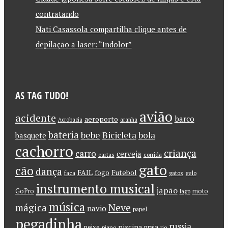
contratando
Nati Casassola compartilha clique antes de
depilação a laser: “Indolor”
AS TAG TUDO!
avião
acidente
barco
aeroporto
Acrobacia
aranha
bateria
bebe
Bicicleta
bola
basquete
cachorro
criança
carro
cerveja
cartas
corrida
gato
cão
dança
FAIL
Futebol
fogo
faca
gatos
gelo
instrumento musical
japão
GoPro
moto
lago
música
Neve
mágica
navio
papel
pegadinha
russia
piscina
peixe
praia
piano
rio