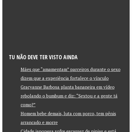
TU NÃO DEVE TER VISTO AINDA
Mães que “amamentam” parceiros durante o sexo
dizem que a experiência fortalece o vínculo
Gracyanne Barbosa planta bananeira em vídeo
rebolando o bumbum e diz: “Sextou e a gente tá
como?”
Homem bebe demais, luta com porco, tem pênis
arrancado e morre
Cidade japonesa sofre escassez de ninjas e está