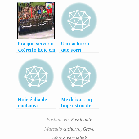
Pra que server o
Um cachorro
exército hoje em
que sorri
dia?
quando o dono
está perto
Hoje é dia de
Me deixa… pq
mudança
hoje estou de
bobeira…
BOBEIRA!!!
Postado em
Fascinante
Marcado
cachorro
,
Greve
Salve o permalink.