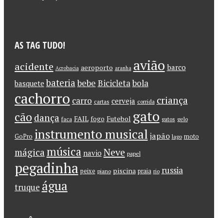
AS TAG TUDO!
avião
acidente
barco
aeroporto
Acrobacia
aranha
bateria
bebe
Bicicleta
bola
basquete
cachorro
criança
carro
cerveja
cartas
corrida
gato
cão
dança
FAIL
Futebol
fogo
faca
gatos
gelo
instrumento musical
japão
GoPro
moto
lago
música
Neve
mágica
navio
papel
pegadinha
russia
piscina
peixe
praia
piano
rio
água
truque