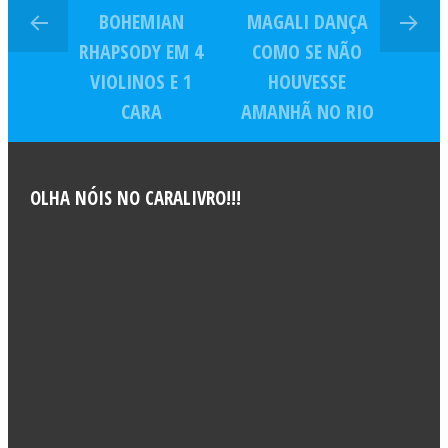
BOHEMIAN
MAGALI DANÇA
RHAPSODY EM 4
COMO SE NÃO
VIOLINOS E 1
HOUVESSE
CARA
AMANHÃ NO RIO
OLHA NÓIS NO CARALIVRO!!!