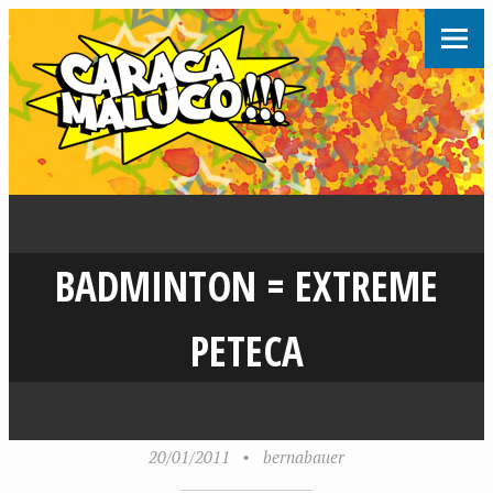
BADMINTON = EXTREME
PETECA
20/01/2011
•
bernabauer