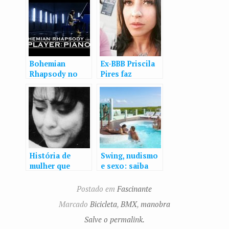
Bohemian
Ex-BBB Priscila
Rhapsody no
Pires faz
piano
cirurgia na boca
e nariz e exibe o
resultado:
‘Amando’
História de
Swing, nudismo
mulher que
e sexo: saiba
amputou pênis
como funcionam
do marido vai
os resorts de
Postado em
Fascinante
virar série na
troca de casais
Marcado
Bicicleta
,
BMX
,
manobra
Amazon
Salve o permalink.