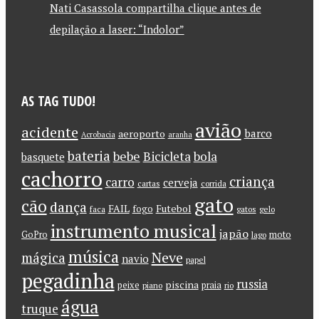
Nati Casassola compartilha clique antes de
depilação a laser: “Indolor”
AS TAG TUDO!
avião
acidente
barco
aeroporto
Acrobacia
aranha
bateria
bebe
Bicicleta
bola
basquete
cachorro
criança
carro
cerveja
cartas
corrida
gato
cão
dança
FAIL
Futebol
fogo
faca
gatos
gelo
instrumento musical
japão
GoPro
moto
lago
música
Neve
mágica
navio
papel
pegadinha
russia
piscina
peixe
praia
piano
rio
água
truque