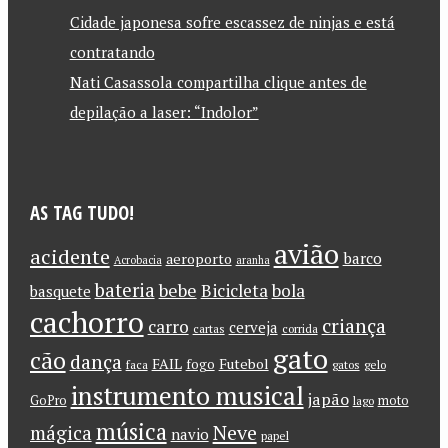
Cidade japonesa sofre escassez de ninjas e está
contratando
Nati Casassola compartilha clique antes de
depilação a laser: “Indolor”
AS TAG TUDO!
avião
acidente
barco
aeroporto
Acrobacia
aranha
bateria
bebe
Bicicleta
bola
basquete
cachorro
criança
carro
cerveja
cartas
corrida
gato
cão
dança
FAIL
Futebol
fogo
faca
gatos
gelo
instrumento musical
japão
GoPro
moto
lago
música
Neve
mágica
navio
papel