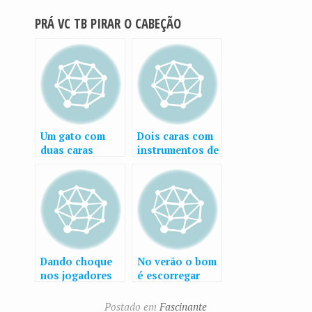
PRÁ VC TB PIRAR O CABEÇÃO
Um gato com
Dois caras com
duas caras
instrumentos de
cordas
controlados
pelo publico
Dando choque
No verão o bom
nos jogadores
é escorregar
de futebol para
controlar a
Postado em
Fascinante