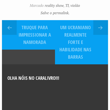
partida
Marcado
reality show
,
TI
,
violão
Salve o permalink.
TRUQUE PARA
UM UCRANIANO
IMPRESSIONAR A
REALMENTE
NAMORADA
FORTE E
HABILIDADE NAS
BARRAS
OLHA NÓIS NO CARALIVRO!!!