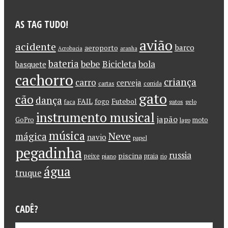
AS TAG TUDO!
avião
acidente
barco
aeroporto
Acrobacia
aranha
bateria
bebe
Bicicleta
bola
basquete
cachorro
criança
carro
cerveja
cartas
corrida
gato
cão
dança
FAIL
Futebol
fogo
faca
gatos
gelo
instrumento musical
japão
GoPro
moto
lago
música
Neve
mágica
navio
papel
pegadinha
russia
piscina
peixe
praia
piano
rio
água
truque
CADÊ?