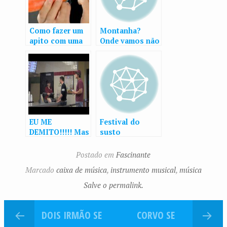
Como fazer um
Montanha?
apito com uma
Onde vamos não
cenoura
precisamos de
montanhas…
EU ME
Festival do
DEMITO!!!!! Mas
susto
eu não trabalho
aqui…
Postado em
Fascinante
Marcado
caixa de música
,
instrumento musical
,
música
Salve o permalink.
DOIS IRMÃO SE
CORVO SE