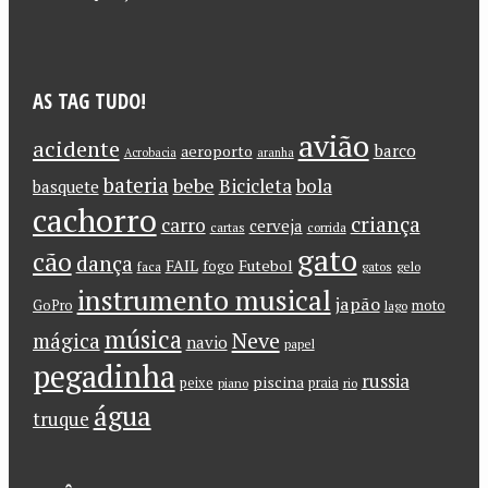
AS TAG TUDO!
avião
acidente
barco
aeroporto
Acrobacia
aranha
bateria
bebe
Bicicleta
bola
basquete
cachorro
criança
carro
cerveja
cartas
corrida
gato
cão
dança
FAIL
Futebol
fogo
faca
gatos
gelo
instrumento musical
japão
GoPro
moto
lago
música
Neve
mágica
navio
papel
pegadinha
russia
piscina
peixe
praia
piano
rio
água
truque