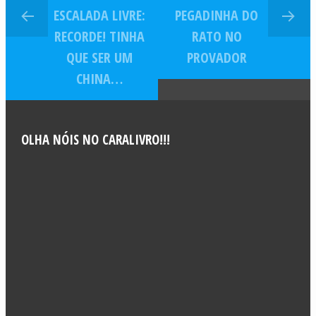
ESCALADA LIVRE:
PEGADINHA DO
RECORDE! TINHA
RATO NO
QUE SER UM
PROVADOR
CHINA…
OLHA NÓIS NO CARALIVRO!!!