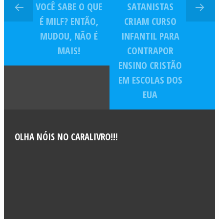
VOCÊ SABE O QUE
SATANISTAS
É MILF? ENTÃO,
CRIAM CURSO
MUDOU, NÃO É
INFANTIL PARA
MAIS!
CONTRAPOR
ENSINO CRISTÃO
EM ESCOLAS DOS
EUA
OLHA NÓIS NO CARALIVRO!!!