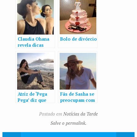
Claudia Ohana
Bolo de divórcio
revela dicas
sobre boa
forma: ‘Cuido da
alimentação.
Hambúrguer só
uma vez ao ano’
​Atriz de ‘Pega
Fãs de Sasha se
Pega’ diz que
preocupam com
antes de atuar
férias na
estudou
Espanha após
Postado em
Notícias da Tarde
biologia para
atentado:
Salve o permalink.
‘entender a
‘Espero que
beleza da vida’
esteja longe’