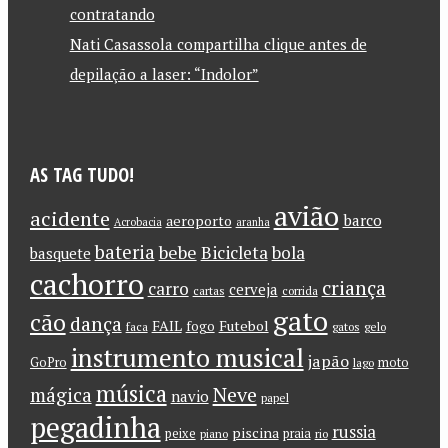
contratando
Nati Casassola compartilha clique antes de
depilação a laser: “Indolor”
AS TAG TUDO!
avião
acidente
barco
aeroporto
Acrobacia
aranha
bateria
bebe
Bicicleta
bola
basquete
cachorro
criança
carro
cerveja
cartas
corrida
gato
cão
dança
FAIL
Futebol
fogo
faca
gatos
gelo
instrumento musical
japão
GoPro
moto
lago
música
Neve
mágica
navio
papel
pegadinha
russia
piscina
peixe
praia
piano
rio