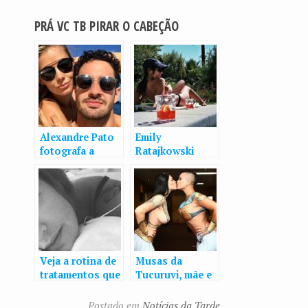
PRÁ VC TB PIRAR O CABEÇÃO
Alexandre Pato
Emily
fotografa a
Ratajkowski
namorada de
posa bem à
calcinha em
vontade à beira
sacada de Paris
da piscina
Veja a rotina de
Musas da
tratamentos que
Tucuruvi, mãe e
Luana Piovani
filha saem só de
segue para
tapa-sexo e
Postado em
Notícias da Tarde