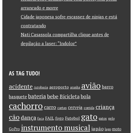
arrancado e morre
Cidade japonesa sofre escassez de ninjas e está
contratando
Nati Casassola compartilha clique antes de
depilação a laser: “Indolor”
AS TAG TUDO!
avião
acidente
barco
aeroporto
Acrobacia
aranha
bateria
bebe
Bicicleta
bola
basquete
cachorro
criança
carro
cerveja
cartas
corrida
gato
cão
dança
FAIL
Futebol
fogo
faca
gatos
gelo
instrumento musical
japão
GoPro
moto
lago