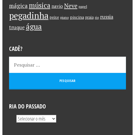
música
Neve
mágica
navio
papel
pegadinha
russia
piscina
peixe
praia
piano
rio
água
truque
CADÊ?
RIA DO PASSADO