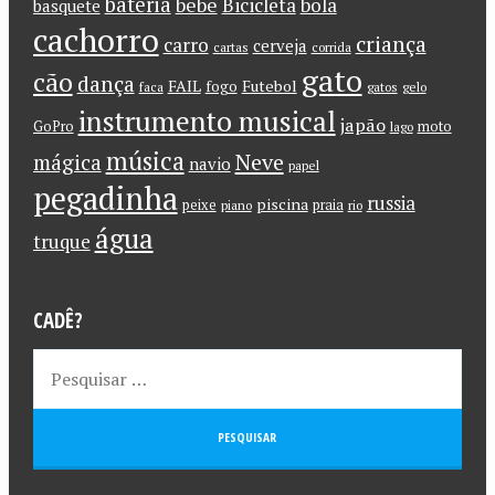
bateria
bebe
Bicicleta
bola
basquete
cachorro
criança
carro
cerveja
cartas
corrida
gato
cão
dança
FAIL
Futebol
fogo
faca
gatos
gelo
instrumento musical
japão
GoPro
moto
lago
música
Neve
mágica
navio
papel
pegadinha
russia
piscina
peixe
praia
piano
rio
água
truque
CADÊ?