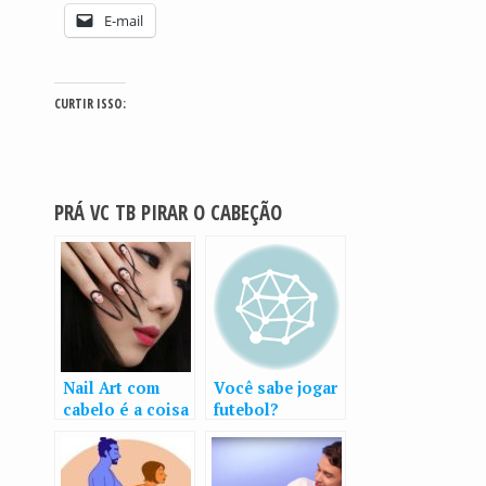
E-mail
CURTIR ISSO:
PRÁ VC TB PIRAR O CABEÇÃO
Nail Art com
Você sabe jogar
cabelo é a coisa
futebol?
mais
assustadora que
você verá hoje