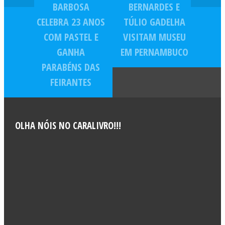
BARBOSA
BERNARDES E
CELEBRA 23 ANOS
TÚLIO GADELHA
COM PASTEL E
VISITAM MUSEU
GANHA
EM PERNAMBUCO
PARABÉNS DAS
FEIRANTES
OLHA NÓIS NO CARALIVRO!!!