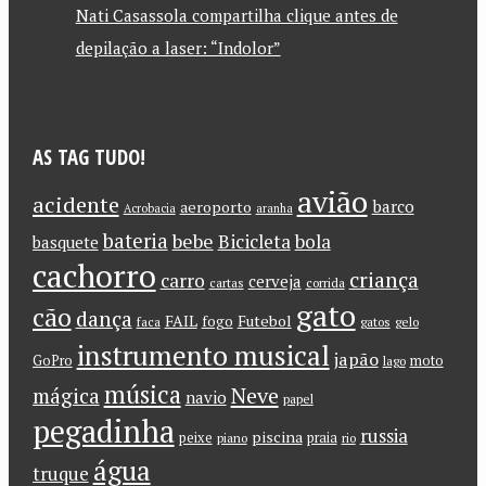
Nati Casassola compartilha clique antes de
depilação a laser: “Indolor”
AS TAG TUDO!
avião
acidente
barco
aeroporto
Acrobacia
aranha
bateria
bebe
Bicicleta
bola
basquete
cachorro
criança
carro
cerveja
cartas
corrida
gato
cão
dança
FAIL
Futebol
fogo
faca
gatos
gelo
instrumento musical
japão
GoPro
moto
lago
música
Neve
mágica
navio
papel
pegadinha
russia
piscina
peixe
praia
piano
rio
água
truque