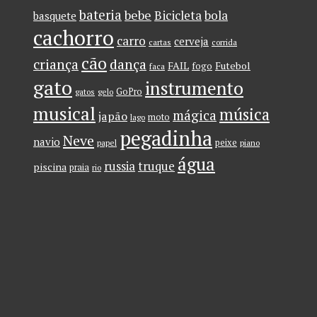
bateria
bebe
Bicicleta
bola
basquete
cachorro
carro
cerveja
cartas
corrida
cão
criança
dança
FAIL
Futebol
fogo
faca
gato
instrumento
GoPro
gatos
gelo
musical
música
mágica
japão
moto
lago
pegadinha
Neve
navio
peixe
papel
piano
água
russia
truque
piscina
praia
rio