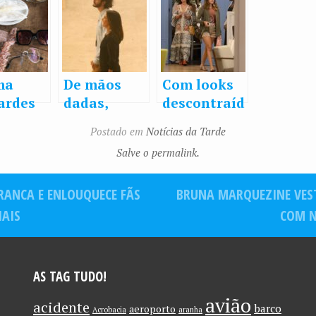
ma
De mãos
Com looks
ardes
dadas,
descontraíd
 fim de
Fátima
os, Fátima
Postado em
Notícias da Tarde
ana
Bernardes
Bernardes
Salve o permalink.
Túlio
passeia em
passeia com
lha no
shopping
as filhas
BRANCA E ENLOUQUECE FÃS
BRUNA MARQUEZINE VEST
com Túlio
Laura e
Gadêlha
Beatriz
IAIS
COM N
AS TAG TUDO!
avião
acidente
barco
aeroporto
Acrobacia
aranha