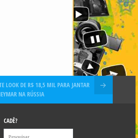
E LOOK DE R$ 18,5 MIL PARA JANTAR
EYMAR NA RÚSSIA
CADÊ?