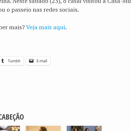
ha. Neste sábado (23), o casal visitou a Casa-Mu
u o passeio nas redes sociais.
aber mais?
Veja mais aqui
.
Tumblr
E-mail
 CABEÇÃO