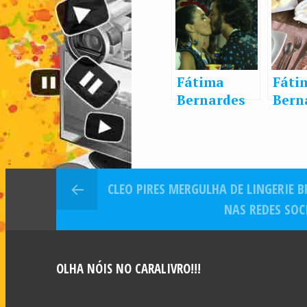
Fátima
Fáti
Bernardes
Bern
volta à
passa
Sapucaí e
sem
troca beijos
com 
quentes
Gadê
CLEO PIRES MERGULHA DE LINGERIE 
com o
RN
namorado
NAS REDES SOC
em
camarote
OLHA NÓIS NO CARALIVRO!!!