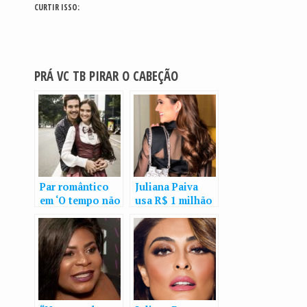
CURTIR ISSO:
PRÁ VC TB PIRAR O CABEÇÃO
Par romântico
Juliana Paiva
em ‘O tempo não
usa R$ 1 milhão
para’, Juliana
em joias para
Paiva e Nicolas
lançamento de
Prattes estão
novela
namorando