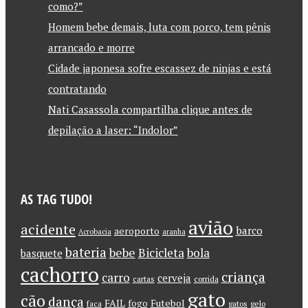
como?”
Homem bebe demais, luta com porco, tem pênis
arrancado e morre
Cidade japonesa sofre escassez de ninjas e está
contratando
Nati Casassola compartilha clique antes de
depilação a laser: “Indolor”
AS TAG TUDO!
avião
acidente
barco
aeroporto
Acrobacia
aranha
bateria
bebe
Bicicleta
bola
basquete
cachorro
criança
carro
cerveja
cartas
corrida
gato
cão
dança
FAIL
Futebol
fogo
faca
gatos
gelo