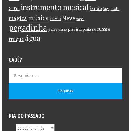
instrumento musical
japão
GoPro
moto
lago
música
Neve
mágica
navio
papel
pegadinha
russia
piscina
peixe
praia
piano
rio
água
truque
CADÊ?
RIA DO PASSADO