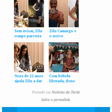
Sem avisar, Zilu
Zilu Camargo e
rompe parceria
o noivo
com a nora por
aparecem sem
causa de
alianças após
Graciele Lacerda
boatos de
traição
Nora de 22 anos
Com bebida
ajuda Zilu a dar
liberada, dono
‘repaginada no
fecha bar para
visual’: ‘É 100%
festa de
Postado em
Notícias da Tarde
do meu gosto’
aniversário de
Salve o permalink.
cachorro de
estimação no
AM: ‘Como se