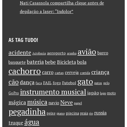
Nati Casassola compartilha clique antes de
depilação a laser: “Indolor”
AS TAG TUDO!
avião
acidente
barco
aeroporto
Acrobacia
aranha
bateria
bebe
Bicicleta
bola
basquete
cachorro
criança
carro
cerveja
cartas
corrida
gato
cão
dança
FAIL
Futebol
fogo
faca
gatos
gelo
instrumento musical
japão
GoPro
moto
lago
música
Neve
mágica
navio
papel
pegadinha
russia
piscina
peixe
praia
piano
rio
água
truque