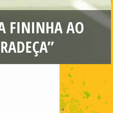
A FININHA AO
GRADEÇA”