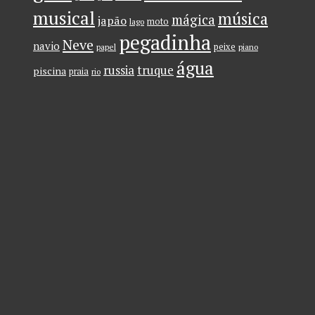
musical
música
mágica
japão
moto
lago
pegadinha
Neve
navio
peixe
papel
piano
água
russia
truque
piscina
praia
rio