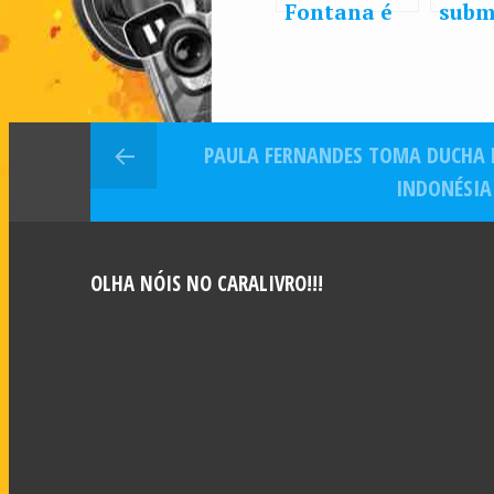
Fontana é
subm
reprovada e
cirur
não estará
para 
no desfile
quat
da
coste
PAULA FERNANDES TOMA DUCHA 
Victoria’s
ficar
Secret
‘cint
INDONÉSIA
vespa
Page
nd
OLHA NÓIS NO CARALIVRO!!!