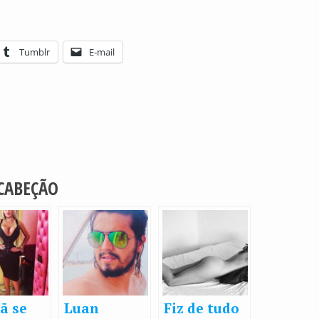
Tumblr
E-mail
 CABEÇÃO
ã se
Luan
Fiz de tudo