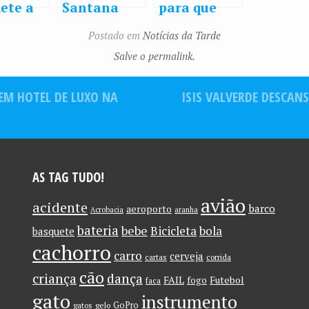
ete a
Santana
para que
gia
ganha mais
meus nudes
Postado em
Notícias da Tarde
tirar
de 250 mil
vazassem,
Salve o permalink.
ro
likes ao
diz Maria
las e
posar sem
Ribeiro ao
EM HOTEL DE LUXO NA
ISIS VALVERDE DESCAN
 com
camisa
posar nua
ura de
’ :
notfou
AS TAG TUDO!
avião
acidente
barco
aeroporto
Acrobacia
aranha
bateria
bebe
Bicicleta
bola
basquete
cachorro
carro
cerveja
cartas
corrida
cão
criança
dança
FAIL
Futebol
fogo
faca
gato
instrumento
GoPro
gatos
gelo