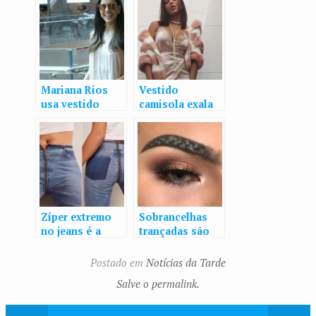
Mariana Rios
Vestido
usa vestido
camisola exala
camisola hit
sensualidade e
entre famosas;
conquistou as
repita look com
famosas, veja
R$ 387
como usar
Zíper extremo
Sobrancelhas
no jeans é a
trançadas são
nova tendência
nova tendência
que ninguém
de beleza do
Postado em
Notícias da Tarde
pediu
Instagram
Salve o permalink.