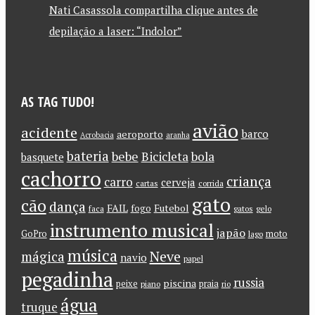
Nati Casassola compartilha clique antes de
depilação a laser: “Indolor”
AS TAG TUDO!
avião
acidente
barco
aeroporto
Acrobacia
aranha
bateria
bebe
Bicicleta
bola
basquete
cachorro
criança
carro
cerveja
cartas
corrida
gato
cão
dança
FAIL
Futebol
fogo
faca
gatos
gelo
instrumento musical
japão
GoPro
moto
lago
música
Neve
mágica
navio
papel
pegadinha
russia
piscina
peixe
praia
piano
rio
água
truque