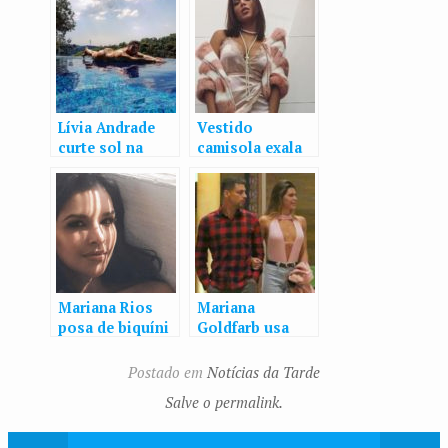
Lívia Andrade
Vestido
curte sol na
camisola exala
beira da piscina
sensualidade e
em dia de calor
conquistou as
famosas, veja
como usar
Mariana Rios
Mariana
posa de biquíni
Goldfarb usa
à beira da
superdecote
piscina e
para ir ao
Postado em
Notícias da Tarde
magreza
cinema com
Salve o permalink.
impressiona fãs
Cauã Reymond