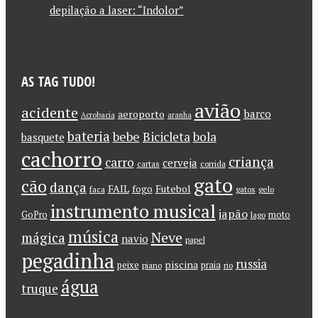
depilação a laser: “Indolor”
AS TAG TUDO!
avião
acidente
barco
aeroporto
Acrobacia
aranha
bateria
bebe
Bicicleta
bola
basquete
cachorro
criança
carro
cerveja
cartas
corrida
gato
cão
dança
FAIL
Futebol
fogo
faca
gatos
gelo
instrumento musical
japão
GoPro
moto
lago
música
Neve
mágica
navio
papel
pegadinha
russia
piscina
peixe
praia
piano
rio
água
truque