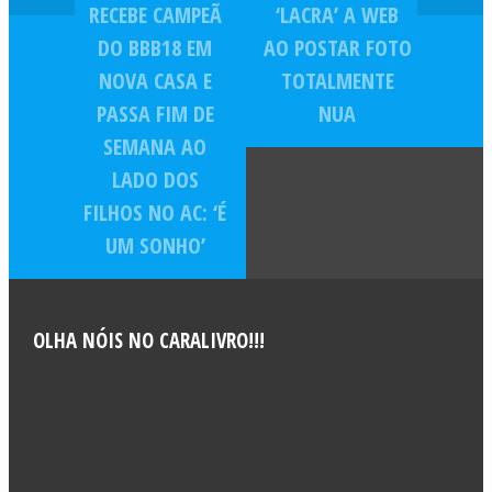
RECEBE CAMPEÃ
‘LACRA’ A WEB
DO BBB18 EM
AO POSTAR FOTO
NOVA CASA E
TOTALMENTE
PASSA FIM DE
NUA
SEMANA AO
LADO DOS
FILHOS NO AC: ‘É
UM SONHO’
OLHA NÓIS NO CARALIVRO!!!