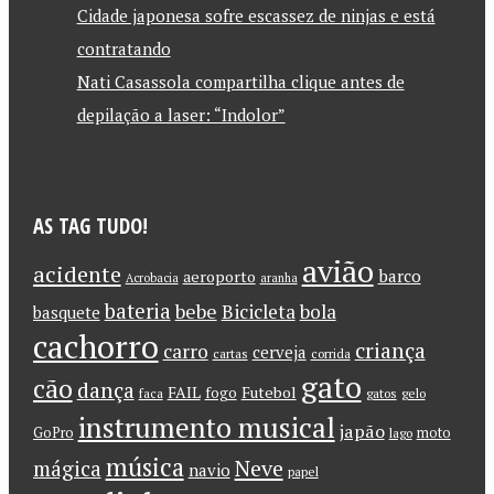
Cidade japonesa sofre escassez de ninjas e está
contratando
Nati Casassola compartilha clique antes de
depilação a laser: “Indolor”
AS TAG TUDO!
avião
acidente
barco
aeroporto
Acrobacia
aranha
bateria
bebe
Bicicleta
bola
basquete
cachorro
criança
carro
cerveja
cartas
corrida
gato
cão
dança
FAIL
Futebol
fogo
faca
gatos
gelo
instrumento musical
japão
GoPro
moto
lago
música
Neve
mágica
navio
papel