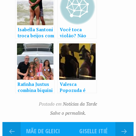
Isabella Santoni
Você toca
troca beijos com
violão? Não
o surfista Caio
como este rapaz.
Vaz durante
Este rapaz
competição
destrói!
Rafinha Justus
Valesca
combina biquíni
Popozuda é
com amiga em
fotografada em
Angra
clima de
Postado em
Notícias da Tarde
romance com o
Salve o permalink.
namorado
MÃE DE GLEICI
GISELLE ITIÉ